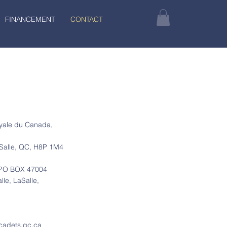
FINANCEMENT
CONTACT
oyale du Canada,
aSalle, QC, H8P 1M4
. PO BOX 47004
le, LaSalle,
cadets.gc.ca
ca