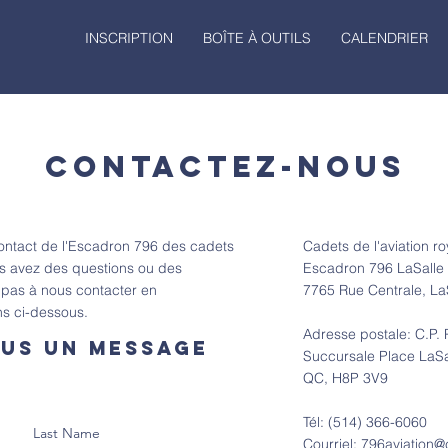
INSCRIPTION
BOÎTE À OUTILS
CALENDRIER
CONTACTEZ-NOUS
ontact de l'Escadron 796 des cadets
Cadets de l'aviation r
ous avez des questions ou des
Escadron 796 LaSalle
 pas à nous contacter en
7765 Rue Centrale, L
ns ci-dessous.
Adresse postale: C.P
us un message
Succursale Place LaSal
QC, H8P 3V9
Tél: (514) 366-6060
Last Name
Courriel:
796aviation@