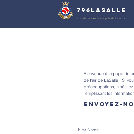
796LaSalle
Cadets de l'aviation royale du Canada
Bienvenue à la page de c
de l'air de LaSalle ! Si v
préoccupations, n'hésitez
remplissant les informatio
Envoyez-no
First Name