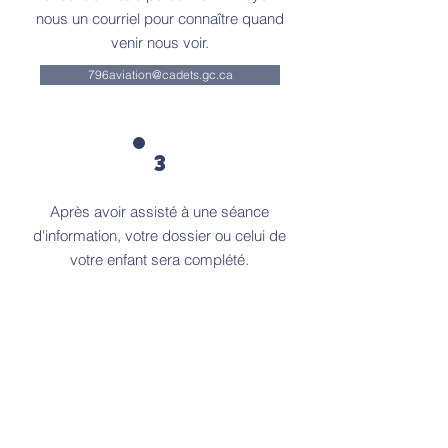
nous un courriel pour connaître quand
venir nous voir.
796aviation@cadets.gc.ca
3
Après avoir assisté à une séance
d'information, votre dossier ou celui de
votre enfant sera complété.
Nous sommes impatients de vous
voir rejoindre notre escadron et de
découvrir tous les événements et
activités que nous avons à offrir !