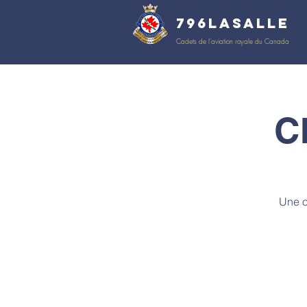
796LaSalle
Cadets de l'aviation royale du Canada
C
Une o